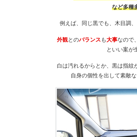
など多種
例えば、同じ黒でも、木目調、
外観
との
バランス
も
大事
なので
といい案が
白は汚れるからとか、黒は指紋
自身の個性を出して素敵な