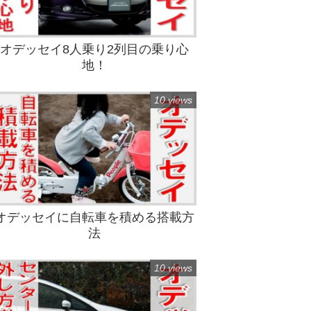
オデッセイ8人乗り2列目の乗り心
地！
10 views
オデッセイに自転車を積める搭載方
法
10 views