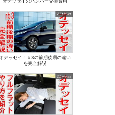
オデッセイのバンパー交換費用
21 views
オデッセイｒｂ3の前期後期の違い
を完全解説
21 views