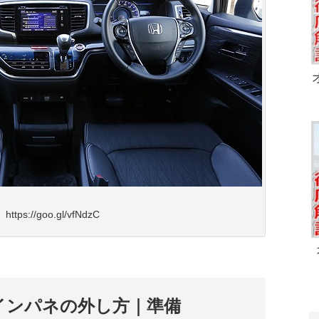
ttps://goo.gl/vfNdzC
インパネの外し方｜準備