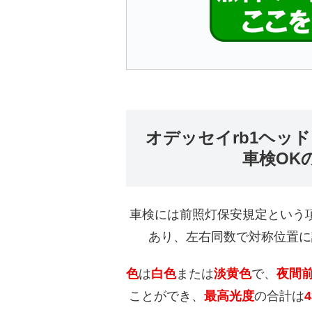
オデッセイrb1ヘッ
車検OK
車検には前照灯保安規定という
あり、左右同数で対称位置に
色
は
白色
または
淡黄色
で、
夜間前
ことができ、
最高光度
の合計は