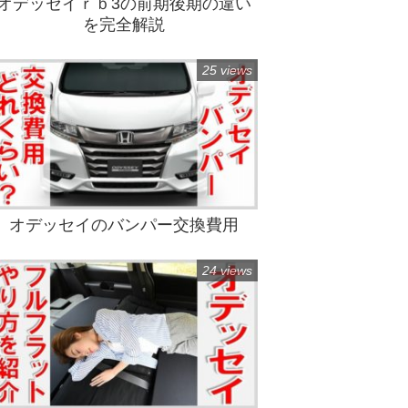
オデッセイｒｂ3の前期後期の違い
を完全解説
25 views
オデッセイのバンパー交換費用
24 views