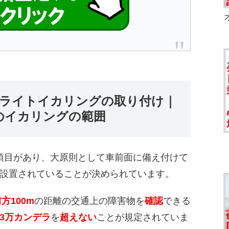
ドライトイカリングの取り付け｜
のイカリングの範囲
項目があり、大原則として車前面に備え付けて
設置されていることが決められています。
方100m
の距離の交通上の障害物を
確認
できる
43万カンデラ
を
超えない
ことが規定されていま