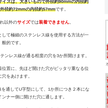
サイズは、大きいもので外径約90mmの内径約
外径約72mmの内径約57mm
です。
れ以外の
サイズ
では
装着できません
。
として極細のステンレス線を使用する方法が一
般的です。
細ステンレス線が通る程度の穴を3か所開けます。
着位置に、先ほど開けた穴がピッタリ重なる位
に穴をあけます。
線を通してU字型にして、1か所につき２本にな
インナー側に開けた穴に通します。