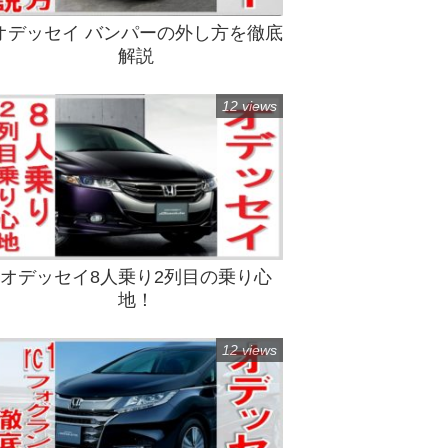
オデッセイ バンパーの外し方を徹底
解説
12 views
オデッセイ8人乗り2列目の乗り心
地！
12 views