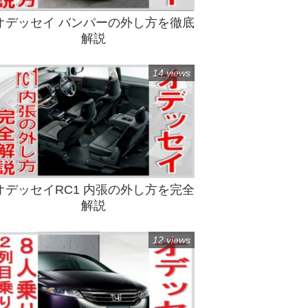
オデッセイ バンパーの外し方を徹底
解説
14 views
オデッセイRC1 内張の外し方を完全
解説
12 views