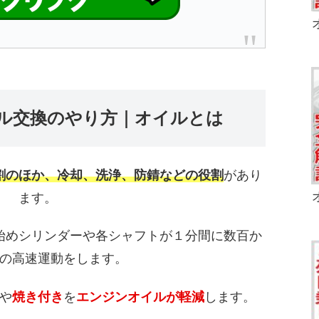
ル交換のやり方｜オイルとは
割のほか、冷却、洗浄、防錆などの役割
があり
ます。
始めシリンダーや各シャフトが１分間に数百か
の高速運動をします。
や
焼き付き
を
エンジンオイルが軽減
します。