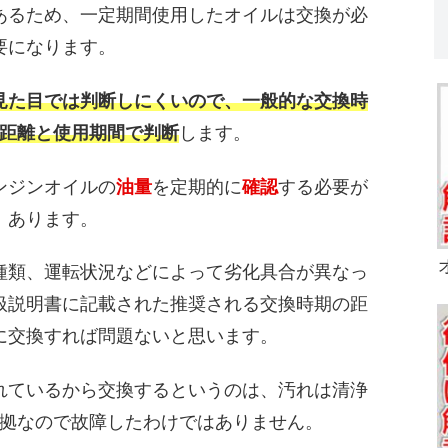
あるため、一定期間使用したオイルは交換が必
要になります。
見た目では判断しにくいので、一般的な交換時
距離と使用期間で判断
します。
ンジンオイルの
油量
を定期的に
確認
する必要が
あります。
種類、運転状況などによって劣化具合が異なっ
扱説明書に記載された推奨される交換時期の距
に交換すれば問題ないと思います。
れているから交換するというのは、汚れは清浄
拠なので故障したわけではありません。