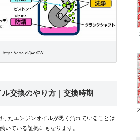
ttps://goo.gl/j4qt6W
イル交換のやり方｜交換時期
担ったエンジンオイルが黒く汚れていることは
働いている証拠にもなります。