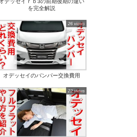
オデッセイｒｂ3の前期後期の違い
を完全解説
26 views
オデッセイのバンパー交換費用
22 views