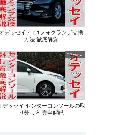
オデッセイｒｃ1フォグランプ交換
方法 徹底解説
10 views
オデッセイ センターコンソールの取
り外し方 完全解説