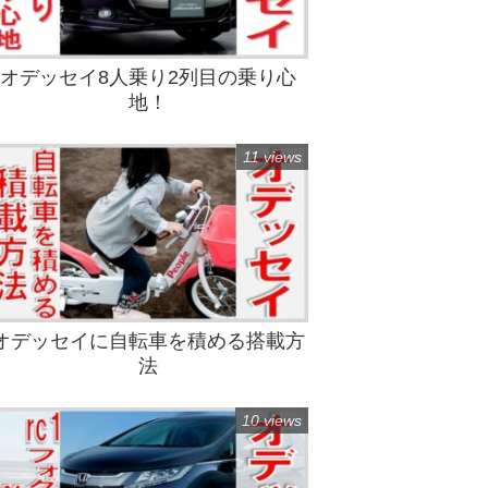
オデッセイ8人乗り2列目の乗り心
地！
11 views
オデッセイに自転車を積める搭載方
法
10 views