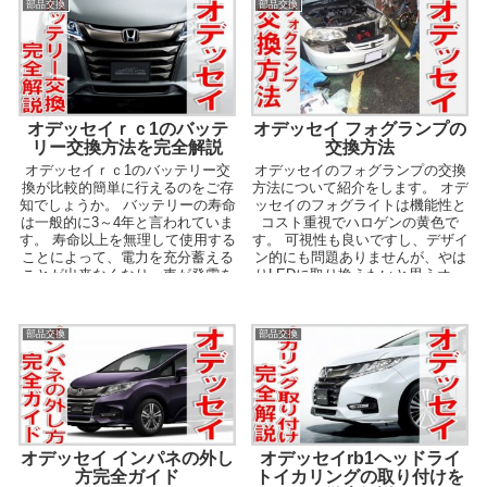
部品交換
部品交換
オデッセイｒｃ1のバッテ
オデッセイ フォグランプの
リー交換方法を完全解説
交換方法
オデッセイｒｃ1のバッテリー交
オデッセイのフォグランプの交換
換が比較的簡単に行えるのをご存
方法について紹介をします。 オデ
知でしょうか。 バッテリーの寿命
ッセイのフォグライトは機能性と
は一般的に3～4年と言われていま
コスト重視でハロゲンの黄色で
す。 寿命以上を無理して使用する
す。 可視性も良いですし、デザイ
ことによって、電力を充分蓄える
ン的にも問題ありませんが、やは
ことが出来なくなり、車が発電を
りLEDに取り換えたいと思うオー
強いられることに...
ナーも多いです。 ...
部品交換
部品交換
オデッセイ インパネの外し
オデッセイrb1ヘッドライ
方完全ガイド
トイカリングの取り付けを