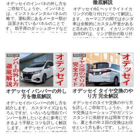
徹底解説
オデッセイのインパネの外し方を
ご存知でしょうか。 インパネと
オデッセイrb1 ヘッドライトイカ
は、インストルメンタルパネルの
リングの取り付けについて解説し
略で、運転席にあるメーター類が
ます。 カーマニアの間ではホンダ
設置されているパネルのことで
車は全般的にカスタム甲斐がある
す。 助手席のダッシュボードなど
と言われています。 イカリングの
も入ります。 このインパネをカス
自作DIYは、リング部分の取り付
タムして、オリジナ...
けだけではないので難易度は高い
です。 具...
部品交換
部品交換
オデッセイ タイヤ交換のや
オデッセイ バンパーの外し
り方 完全解説
方を徹底解説
オデッセイのタイヤ交換のやり方
オデッセイのバンパーの外し方を
を詳しくご存知でしょうか。 タイ
紹介します。 カスタマイズはもち
ヤ交換はカーショップやガソリン
ろんですが、いろいろな理由でバ
スタンドに依頼すれば簡単ですか
ンパーを外したいときに参考にで
ら、夏と冬の年２回の交換はお任
きるよう手順とコツを詳しく解説
せという方も多いです。 しかし、
します。 オデッセイ バンパーの
年に２回の交換経費はかなりの痛
外し方｜フロントグリル 車体前側
手です。 タイヤ...
の中心から少し...