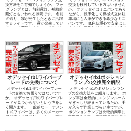
換方法をご存知でしょうか。 フォ
交換を検討している方はいません
グランプとは、前部霧灯、補助前
か。 オデッセイはミニバンであり
照灯ともいわれる照明です。 名前
ながら、低床化して機械式立体駐
の通り、霧が発生したときに活躍
車場にも入庫ができる希少なミニ
するライトです。 霧が発生してい
バンです。 低床低重心で安定はし
ると、水蒸気によりヘッドライト
ますが、悪路などでの突き上げが
の状態では光が...
気になるオーナー...
部品交換
部品交換
オデッセイrb1ワイパーブ
オデッセイrb1ポジション
レードの交換について
ランプの交換完全解説
オデッセイrb1用ワイパーブレー
オデッセイrb1のポジションラン
ドの交換でお困りではないです
プの交換方法をご紹介します。 ホ
か。 オデッセイ用のワイパーブレ
ンダ車は全般的にエンジンルーム
ードが見つからないという声をよ
がぎっしり詰まっているため、手
く聞きます。 一般的なトーナメン
が入らず作業しづらい車ですが、
ト式ワイパーは、多くのメーカー
ポジションランプは比較的簡単に
で発売されておりカーショップや
交換できます。 交換時の注意点や
ホームセンター、な...
コツも含めて解説...