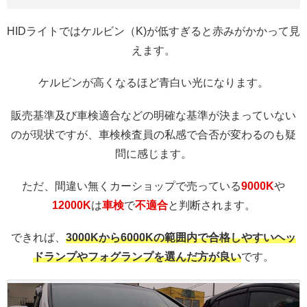
HIDライトではケルビン（K)が低すぎると赤みがかかって見
えます。
ケルビンが高くなるほど青白い光になります。
販売基準及び車検適合などの明確な基準が決まっていない
のが現状ですが、車検検査員の私感で合否が変わるのも疑
問に感じます。
ただ、間違い無くカーショップで売っている
9000K
や
12000K
は
車検
で
不適合
と判断されます。
できれば、
3000Kから6000Kの範囲内で合格しやすいヘッ
ドランプやフォグランプを選んだ方が良い
です。