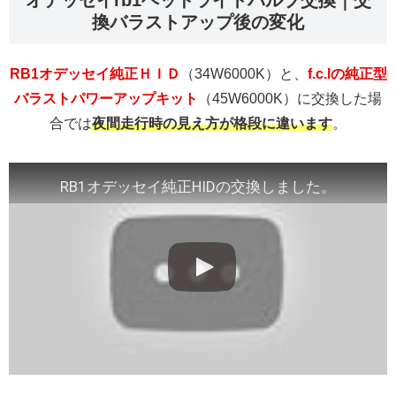
オデッセイrb1ヘッドライトバルブ交換｜交
換バラストアップ後の変化
RB1オデッセイ純正ＨＩＤ
（34W6000K）と、
f.c.lの純正型
バラストパワーアップキット
（45W6000K）に交換した場
合では
夜間走行時の見え方が格段に違います
。
RB1オデッセイ純正HIDの交換しました。