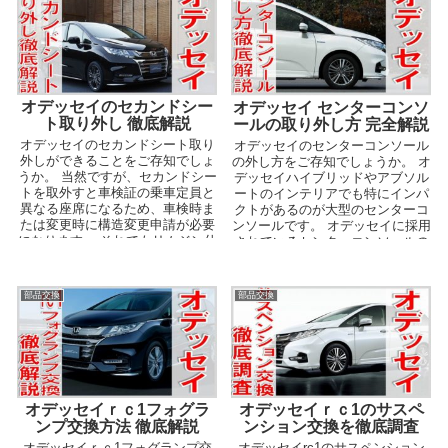
オデッセイのセカンドシー
オデッセイ センターコンソ
ト取り外し 徹底解説
ールの取り外し方 完全解説
オデッセイのセカンドシート取り
オデッセイのセンターコンソール
外しができることをご存知でしょ
の外し方をご存知でしょうか。 オ
うか。 当然ですが、セカンドシー
デッセイハイブリッドやアブソル
トを取外すと車検証の乗車定員と
ートのインテリアでも特にインパ
異なる座席になるため、車検時ま
クトがあるのが大型のセンターコ
たは変更時に構造変更申請が必要
ンソールです。 オデッセイに採用
になります。 それでもリムジン仕
されているセンターコンソールの
様にしたいと思うオ...
蓋は全開可能なシャ...
部品交換
部品交換
オデッセイｒｃ1フォグラ
オデッセイｒｃ1のサスペ
ンプ交換方法 徹底解説
ンション交換を徹底調査
オデッセイｒｃ1フォグランプ交
オデッセイrc1のサスペンション