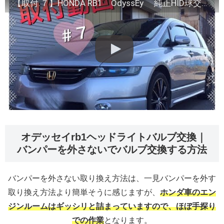
【取付.７】HONDA RB1 OdyssEy 純正HID球交換 hid light exchange
オデッセイrb1ヘッドライトバルブ交換｜
バンパーを外さないでバルブ交換する方法
バンパーを外さない取り換え方法は、一見バンパーを外す
取り換え方法より簡単そうに感じますが、
ホンダ車のエン
ジンルームはギッシリと詰まっていますので、ほぼ手探り
での作業
となります。