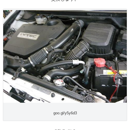
goo.gl/y5y6d3