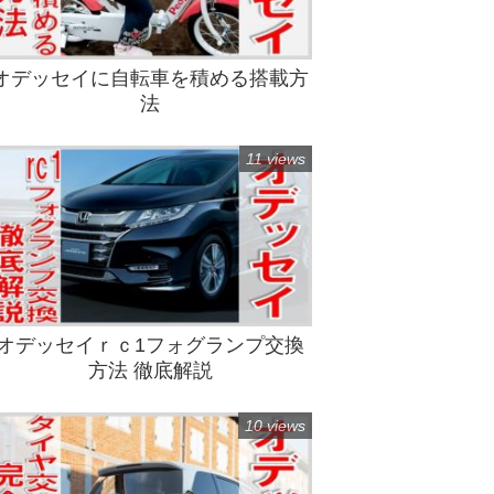
オデッセイに自転車を積める搭載方
法
11 views
オデッセイｒｃ1フォグランプ交換
方法 徹底解説
10 views