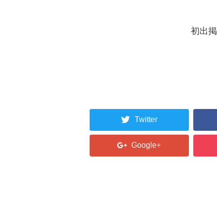
初出掲
Twitter
Google+