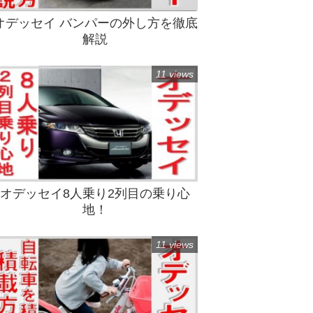
オデッセイ バンパーの外し方を徹底
解説
11 views
オデッセイ8人乗り2列目の乗り心
地！
11 views