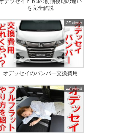
オデッセイｒｂ3の前期後期の違い
を完全解説
25 views
オデッセイのバンパー交換費用
22 views