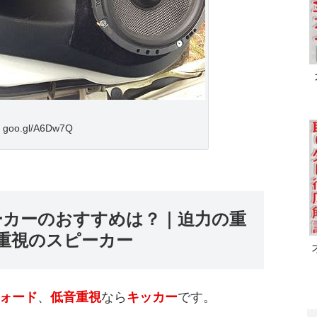
goo.gl/A6Dw7Q
ーカーのおすすめは？｜迫力の重
重視のスピーカー
ォード
、
低音重視
なら
キッカー
です。