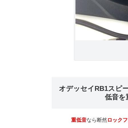
オデッセイRB1スピ
低音を
重低音
なら断然
ロックフ