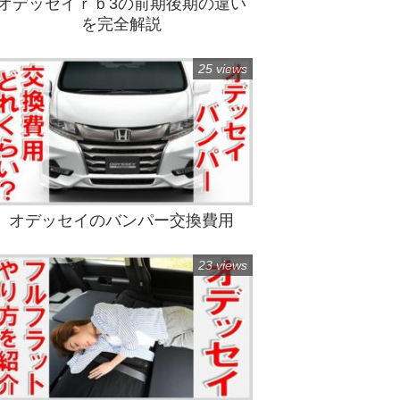
オデッセイｒｂ3の前期後期の違い
を完全解説
25 views
オデッセイのバンパー交換費用
23 views