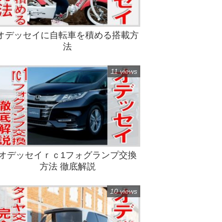
オデッセイに自転車を積める搭載方
法
11 views
オデッセイｒｃ1フォグランプ交換
方法 徹底解説
10 views