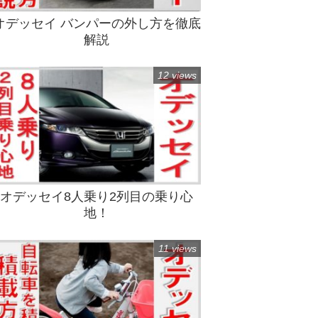
オデッセイ バンパーの外し方を徹底
解説
12 views
オデッセイ8人乗り2列目の乗り心
地！
11 views