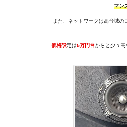
マン
また、ネットワークは高音域の
価格設
定は
5万円台
からと少々高