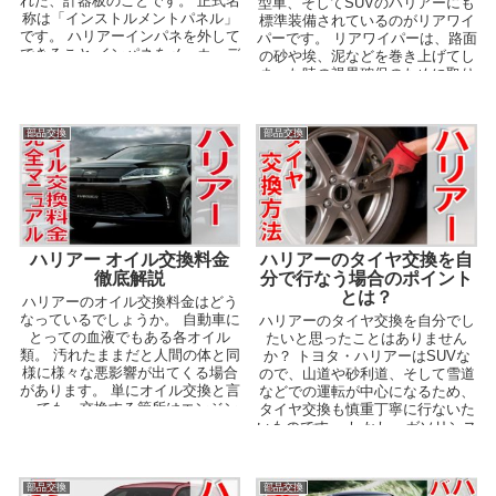
れた、計器板のことです。 正式名
型車、そしてSUVのハリアーにも
称は「インストルメントパネル」
標準装備されているのがリアワイ
です。 ハリアーインパネを外して
パーです。 リアワイパーは、路面
できること インパネをメーカーデ
の砂や埃、泥などを巻き上げてし
ザ...
まった時の視界確保のために取り
付けられています...
部品交換
部品交換
ハリアー オイル交換料金
ハリアーのタイヤ交換を自
徹底解説
分で行なう場合のポイント
とは？
ハリアーのオイル交換料金はどう
なっているでしょうか。 自動車に
ハリアーのタイヤ交換を自分でし
とっての血液でもある各オイル
たいと思ったことはありません
類。 汚れたままだと人間の体と同
か？ トヨタ・ハリアーはSUVな
様に様々な悪影響が出てくる場合
ので、山道や砂利道、そして雪道
があります。 単にオイル交換と言
などでの運転が中心になるため、
っても、交換する箇所はエンジン
タイヤ交換も慎重丁寧に行ないた
だけではありませ...
いものです。 しかし、ガソリンス
タンドやカー用品店で...
部品交換
部品交換