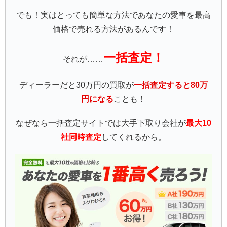
でも！実はとっても簡単な方法であなたの愛車を最高
価格で売れる方法があるんです！
一括査定！
それが……
ディーラーだと30万円の買取が
一括査定すると80万
円になる
ことも！
なぜなら一括査定サイトでは大手下取り会社が
最大10
社同時査定
してくれるから。