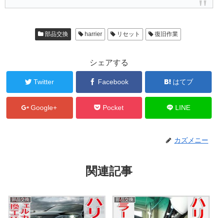
部品交換
harrier
リセット
復旧作業
シェアする
Twitter
Facebook
はてブ
Google+
Pocket
LINE
カズメニー
関連記事
部品交換
部品交換