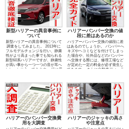
新型ハリアーの異音事例に
ハリアーバンパー交換の値
ついて
段に差はあるのか
新型ハリアーの異音事例について
ハリアーバンパー交換の値段に差
調査をしてみました。 2013年に
はあるのでしょうか。 バンパーへ
フルモデルチェンジを行い、静粛
キズやヘコミなどを付けてしまっ
性がより高まった事でも知られる
た場合や、社外品などのバンパー
新型60系ハリアーですが、静粛性
へ交換する際には、修理工場など
が高い事から一つ一つの音が耳へ
が定めた一定の料金が必ず発生し
としっかり入ってきます。 特に異
てきます。 さらに自動車ディーラ
音は車内が静か...
ーへ持ち込むのか、...
部品交換
部品交換
ハリアーのバンパー交換費
ハリアーのジャッキの高さ
用を大調査
や注意点
ハリアーのバンパー交換費用がど
ハリアーのジャッキの高さについ