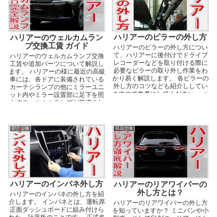
ハリアーのピラーの外し方
ハリアーのウェルカムラン
プ交換工賃 ガイド
ハリアーのピラーの外し方につい
て、ハリアーに後付けでドライブ
ハリアーのウェルカムランプ交換
レコーダーなどを取り付ける際に
工賃や追加パーツについて解説し
必要なピラーの取り外し作業をわ
ます。 ハリアーの様に最近の高級
かり易く解説します。 各ピラーの
車には、各ドアに装備されている
外し方のコツなども紹介ししてい
カーテシランプの他にミラーユニ
ますので参考にしてください。 ハ
ット内やミラー設置部に足下を照
リアーのピラーの外...
らすウェルカムランプが装備され
ています。 60系ハ...
部品交換
部品交換
ハリアーのインパネ外し方
ハリアーのリアワイパーの
外し方とは？
ハリアーのインパネの外し方を紹
介します。 インパネとは、運転席
ハリアーのリアワイパーの外し方
正面ダッシュボードに組み付けら
を知っていますか？ ミニバンや小