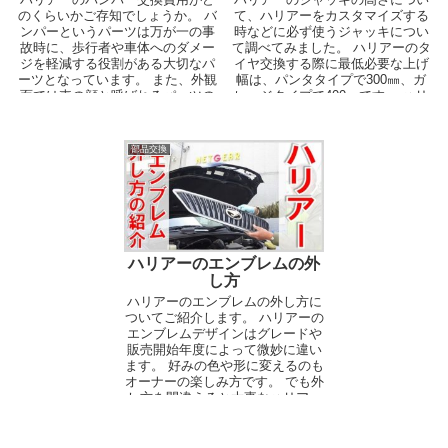
のくらいかご存知でしょうか。 バ
て、ハリアーをカスタマイズする
ンパーというパーツは万が一の事
時などに必ず使うジャッキについ
故時に、歩行者や車体へのダメー
て調べてみました。 ハリアーのタ
ジを軽減する役割がある大切なパ
イヤ交換する際に最低必要な上げ
ーツとなっています。 また、外観
幅は、パンタタイプで300㎜、ガ
面では車の顔と呼ばれるパーツの
レージタイプで400㎜です。 ハリ
１つで、バンパーの...
アーは純正で車...
部品交換
ハリアーのエンブレムの外
し方
ハリアーのエンブレムの外し方に
ついてご紹介します。 ハリアーの
エンブレムデザインはグレードや
販売開始年度によって微妙に違い
ます。 好みの色や形に変えるのも
オーナーの楽しみ方です。 でも外
し方を間違えると大事なハリアー
に傷をつけかねませ...