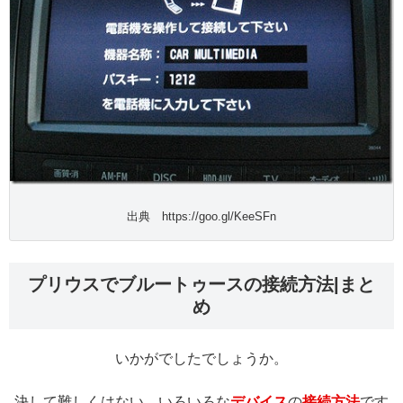
出典 https://goo.gl/KeeSFn
プリウスでブルートゥースの接続方法|まと
め
いかがでしたでしょうか。
決して難しくはない、いろいろな
デバイス
の
接続方法
です