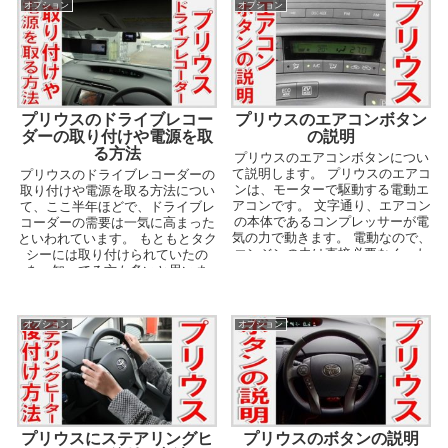
オプション
オプション
プリウスのドライブレコー
プリウスのエアコンボタン
ダーの取り付けや電源を取
の説明
る方法
プリウスのエアコンボタンについ
て説明します。 プリウスのエアコ
プリウスのドライブレコーダーの
ンは、モーターで駆動する電動エ
取り付けや電源を取る方法につい
アコンです。 文字通り、エアコン
て、ここ半年ほどで、ドライブレ
の本体であるコンプレッサーが電
コーダーの需要は一気に高まった
気の力で動きます。 電動なので、
といわれています。 もともとタク
エンジンの力は直接必要なく、わ
シーには取り付けられていたの
かり易く言うと...
を、知ってる方も多いと思いま
す。 きっかけになった事...
オプション
オプション
プリウスにステアリングヒ
プリウスのボタンの説明