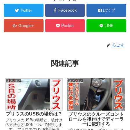
Twitter
Facebook
はてブ
Google+
Pocket
LINE
ろごす
関連記事
オプション
オプション
プリウスのUSBの場所は？
プリウスのクルーズコント
ロールを後付けでディーラ
プリウスのUSBの場所と、後付け
ーに依頼する
の方法などUSBについて解説しま
す。 プリウスのUSB端子装備