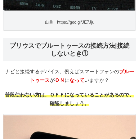
出典 https://goo.gl/JE7Jju
プリウスでブルートゥースの接続方法|接続
しないとき①
ナビと接続するデバイス、例えばスマートフォンの
ブルー
トゥース
が
ＯＮ
に
なって
いますか？
普段使わない方は、ＯＦＦになっていることがあるので、
確認しましょう。