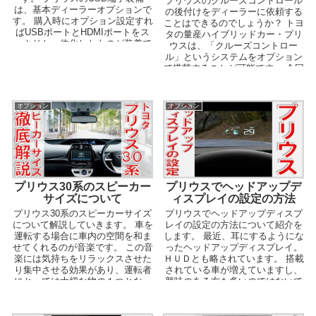
プリウスのクルーズコントロール
は、基本ディーラーオプションで
の後付けをディーラーに依頼する
す。 購入時にオプション設定すれ
ことはできるのでしょうか？ トヨ
ばUSBポートとHDMIポートをス
タの量産ハイブリッドカー・プリ
ッキリと一体化したものが装着で
ウスは、「クルーズコントロー
きますが、社外品...
ル」というシステムをオプション
で搭載することが可能です。 今回
は、このクルーズコン...
オプション
オプション
プリウス30系のスピーカー
プリウスでヘッドアップデ
サイズについて
ィスプレイの設定の方法
プリウス30系のスピーカーサイズ
プリウスでヘッドアップディスプ
について解説していきます。 車を
レイの設定の方法について紹介を
運転する場合に車内の空間を和ま
します。 最近、耳にするようにな
せてくれるのが音楽です。 この音
ったヘッドアップディスプレイ。
楽には気持ちをリラックスさせた
ＨＵＤとも略されています。 搭載
り集中させる効果があり、運転者
されている車が増えていますし、
にとっては大切な物の１つとなっ
興味のある方も多いのではないで
ています。 音...
しょうか。 ...