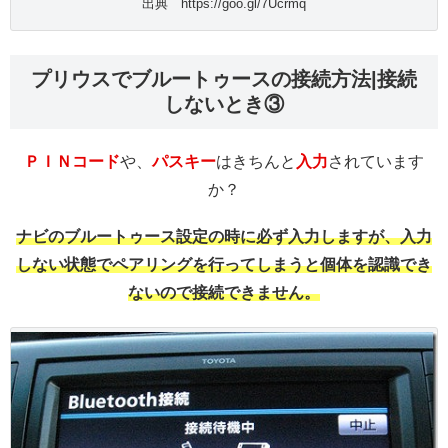
出典 https://goo.gl/7Ucrmq
プリウスでブルートゥースの接続方法|接続
しないとき③
ＰＩＮコード
や、
パスキー
はきちんと
入力
されています
か？
ナビのブルートゥース設定の時に必ず入力しますが、入力
しない状態でペアリングを行ってしまうと個体を認識でき
ないので接続できません。