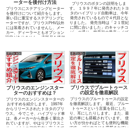
ーターを後付け方法
プリウスのボタンの説明をしま
す。 １９９７年に発売されたトヨ
プリウスにステアリングヒーター
タのハイブリッド自動車は、今年
を後付けについて紹介をします。
発売されているもので４代目とな
寒い日に重宝するステアリングヒ
りました。 発売当時は「２１世紀
ーターですが、プリウスPHV以外
に間に合いました」のキャッチコ
には装着されていませんし、メー
ピーの通り、世界初の量産ハイブ
カー、ディーラーともオプション
リッド自動車は、コックピ...
設定がありません。 市販品を後付
けするしかなさそ...
オプション
オプション
プリウスでブルートゥース
プリウスのエンジンスター
の設定を徹底解説
ターのおすすめは？
プリウスのブルートゥースの設定
プリウスのエンジンスターターの
を徹底解説します。 最近、ブルー
おすすめを紹介します。 1997年
トゥースという言葉を目にした
からリリースされたトヨタのプリ
り、耳にしたりします。 また、最
ウス。 今でこそ、ハイブリッド車
近の車にも搭載されています。 使
は、各メーカーから数多く輩出さ
い方が分かればとても便利な機能
れていますが、やはりプリウスこ
です。 プリウスにも搭載されてい
そ、パイオニア的存在と言えるで
ますので、是...
しょう。 ...