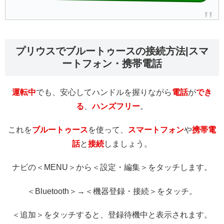
プリウスでブルートゥースの接続方法|スマ
ートフォン・携帯電話
運転中
でも、安心してハンドルを握りながら
電話
が
でき
る
、
ハンズフリー
。
これを
ブルートゥース
を使って、
スマートフォン
や
携帯電
話
と
接続
しましょう。
ナビの＜MENU＞から＜設定・編集＞をタッチします。
＜Bluetooth＞→＜機器登録・接続＞をタッチ。
＜追加＞をタッチすると、登録待機中と表示されます。