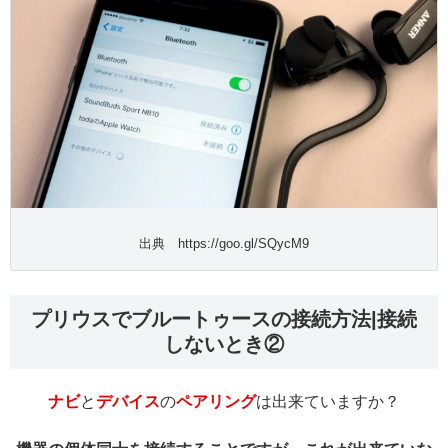
出典 https://goo.gl/SQycM9
プリウスでブルートゥースの接続方法|接続
しないとき②
ナビ
と
デバイス
の
ペアリング
は出来ていますか？