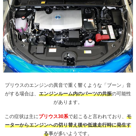
プリウスのエンジンの異音で重く響くような「ブーン」音
がする場合は、
エンジンルーム内のパーツの共振
の可能性
があります。
この症状は主に
プリウス30系
で起こると言われており、
モ
ーターからエンジンへの切り替え後や低速走行時に発生す
る
事が多いようです。