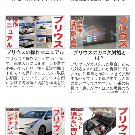
悪爆発するのではと思ってしまう
ソリン車がガス欠したときと同じ
人もいるでしょう。...
ように走行できなくなっ...
トラブル
トラブル
プリウスの操作マニュアル
プリウスのガス欠対処と
は？
プリウスの操作マニュアルについ
て、車購入時にはまず、目を通す
プリウスがガス欠した場合、どん
必要があったり、後々見返す機会
な対処をすればよいか御存知でし
も出てくる操作マニュアル（取扱
ょうか？ 環境と家計に大きく貢献
説明書）について、プリウスを例
するハイブリッド車の中でも人気
に挙げて各段落の内訳と構成を説
の高いプリウスですが、一番の特
明していきます。 また、記載項目
長は「超」が付くほどの燃費の良
を、噛み砕いた表現で何...
さです。 しかし、その燃費の良さ
も「ガス欠」に陥っ...
トラブル
トラブル