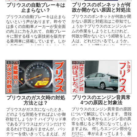
プリウスのボンネットが何
プリウスの自動ブレーキは
故か開かない原因と対処法
止まらない？
プリウスのボンネットが何故か開
プリウスの自動ブレーキは止まら
かない原因と対処法はご存知でし
ないという声があります。昨今で
ょうか？プリウスのエンジンルー
は多くの自動車メーカーが安全面
ムの作業をしようとしたけれど、
の向上に力を入れて、自動ブレー
何故か開かないという経験をした
キに類する様々な新技術を販売す
人は、どれだけいるでしょうか。
る乗用車に搭載しています。しか
ボンネットが開かないと、走行に
し自動ブレーキが効かないという
必要な作業ができずに困...
事であれば、とても安心して運転
を任せられません。本記事ではプ
リウスの自動ブレーキとその効果
トラブル
トラブル
について解説します。
プリウスのエンジン音異常
プリウスのガス欠時の対処
4つの原因と対象法
方法とは？
プリウスのエンジン異常音の原因
プリウスがガス欠になったとき、
について解説していきます。 普段
どのような対処をすればよいか御
のっている車からエンジン音の異
存知でしょうか？ ハイブリッド車
常を感じると不安になってしまい
であるプリウスはガソリンだけで
ますよね。 何しろエンジン部分な
走るわけではありませんが、バッ
だけに、車が止まってしまう、最
テリーを使いきってしまえば、ガ