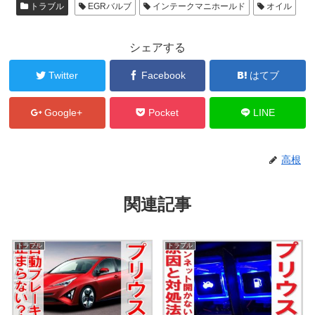
トラブル
EGRバルブ
インテークマニホールド
オイル
シェアする
Twitter
Facebook
はてブ
Google+
Pocket
LINE
高根
関連記事
トラブル
トラブル