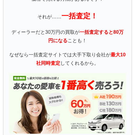
一括査定！
それが……
ディーラーだと30万円の買取が
一括査定すると80万
円になる
ことも！
なぜなら一括査定サイトでは大手下取り会社が
最大10
社同時査定
してくれるから。