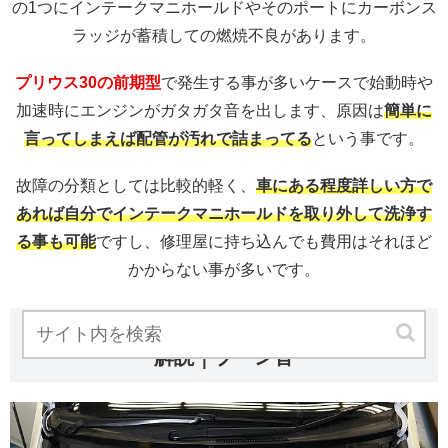
の1つにインテークマニホールドやそのポートにカーボンス
ラッジが蓄積しての燃焼不良があります。
プリウス30の前期型
で発生する事が多いケースで始動時や
加速時にエンジンがガタガタ音を出します、原因は
簡単に
言ってしまえば配管が汚れで詰まってる
という事です。
故障の分類としては比較的軽く、
車にある程度詳しい方で
あれば自分でインテークマニホールドを取り外して洗浄す
る事も可能
ですし、修理屋に持ち込んでも費用はそれほど
かからない事が多いです。
プリウスのエンジン異音 カラカラ音の原因
解説｜ブーン音