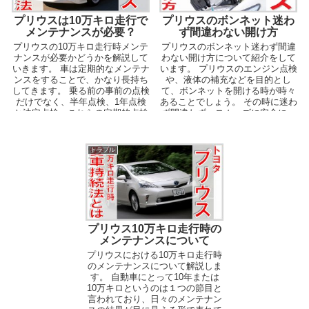
プリウスは10万キロ走行で
プリウスのボンネット迷わ
メンテナンスが必要？
ず間違わない開け方
プリウスの10万キロ走行時メンテ
プリウスのボンネット迷わず間違
ナンスが必要かどうかを解説して
わない開け方について紹介をして
いきます。 車は定期的なメンテナ
います。 プリウスのエンジン点検
ンスをすることで、かなり長持ち
や、液体の補充などを目的とし
してきます。 乗る前の事前の点検
て、ボンネットを開ける時が時々
だけでなく、半年点検、1年点検
あることでしょう。 その時に迷わ
と法定点検、これらの定期的点検
ず間違わず、スムーズに安全に、
を行い、キチンと...
ボンネットを開けてお...
トラブル
プリウス10万キロ走行時の
メンテナンスについて
プリウスにおける10万キロ走行時
のメンテナンスについて解説しま
す。 自動車にとって10年または
10万キロというのは１つの節目と
言われており、日々のメンテナン