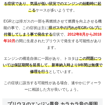
る症状であり、気温が低い状況でのエンジンの始動時に起
こる
ケースが多いようです。
EGRとは排ガスの一部を再燃焼させて燃費を向上させる機
能の事で、この症状は主に
排ガス中の汚れがEGRバルブに
付着してしまう事で発生する
症状で、
2012年8月から2018
年10月
の間に生産されたプリウスで発生する可能性があり
ます。
エンジンの構造自体に一因があり、トヨタは
この問題につ
いては保証期間を延長して、新車納入時より9年間は無償で
修理を行う
としています。
この症状に該当する可能性がある場合、速やかにディーラ
ーに相談した方が良いでしょう。
プリウスのエンジン異音 カラカラ音の原因