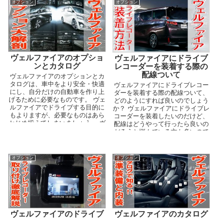
オプション
オプション
ヴェルファイアのオプショ
ヴェルファイアにドライブ
ンとカタログ
レコーダーを装着する際の
配線ついて
ヴェルファイアのオプションとカ
タログは、車中をより安全・快適
ヴェルファイアにドライブレコー
にし、自分だけの自動車を作り上
ダーを装着する際の配線ついて、
げるために必要なものです。 ヴェ
どのようにすれば良いのでしょう
ルファイアでドライブする目的に
か？ ヴェルファイアにドライブレ
もよりますが、必要なものはあら
コーダーを装着したいのだけど、
かじめ揃えてしまいましょう。 ヴ
配線はどうやって行ったら良いの
ェルファイアのオプ...
だろうと悩んでいる方も多いので
はないでしょうか？ ...
オプション
オプション
ヴェルファイアのドライブ
ヴェルファイアのカタログ