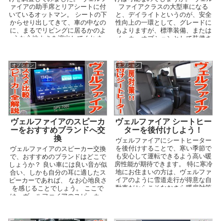
ァイアの助手席とリアシートに付
ファイアクラスの大型車になる
いているオットマン。 シートの下
と、デイライトというのが、安全
からせり出してきて、車の中なの
性向上の一環として、グレードに
に、まるでリビングに居るかのよ
もよりますが、標準装備、または
うな心地よさを演出してくれま
メーカーオプションとして装備さ
す。 これは本当に...
れています。 歩行者や...
オプション
オプション
ヴェルファイアのスピーカ
ヴェルファイア シートヒー
ーをおすすめブランドへ交
ターを後付けしよう！
換
ヴェルファイアにシートヒーター
を後付けすることで、寒い季節で
ヴェルファイアのスピーカー交換
も安心して運転できるよう高い暖
で、おすすめのブランドはどこで
房性能が期待できます。 特に寒冷
しょうか？ 良い車には良い音が似
地にお住まいの方は、ヴェルファ
合い、しかも自分の耳に適したス
イアのように雪道走行が得意な自
ピーカーであれば、 なお心地良さ
動車だからこそなおさら暖房対策
を感じることでしょう。 ここで
が必要になります。 ...
は、ヴェルファイアのスピーカー
をおすすめブランド...