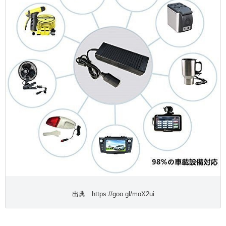
出典 https://goo.gl/moX2ui