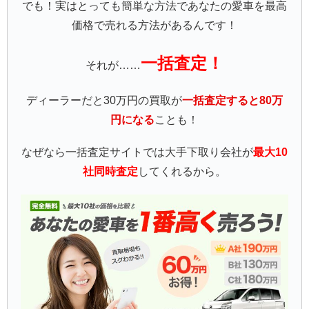
でも！実はとっても簡単な方法であなたの愛車を最高
価格で売れる方法があるんです！
一括査定！
それが……
ディーラーだと30万円の買取が
一括査定すると80万
円になる
ことも！
なぜなら一括査定サイトでは大手下取り会社が
最大10
社同時査定
してくれるから。