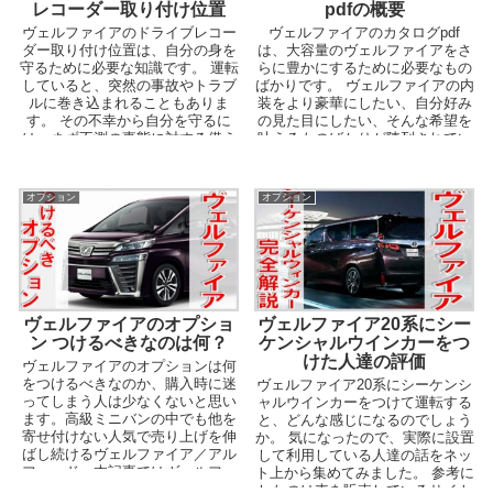
レコーダー取り付け位置
pdfの概要
ヴェルファイアのドライブレコー
ヴェルファイアのカタログpdf
ダー取り付け位置は、自分の身を
は、大容量のヴェルファイアをさ
守るために必要な知識です。 運転
らに豊かにするために必要なもの
していると、突然の事故やトラブ
ばかりです。 ヴェルファイアの内
ルに巻き込まれることもありま
装をより豪華にしたい、自分好み
す。 その不幸から自分を守るに
の見た目にしたい、そんな希望を
は、まず不測の事態に対する備え
叶えるものばかりが陳列されてい
をしなければなりません...
るので、まずは手に取っ...
オプション
オプション
ヴェルファイアのオプショ
ヴェルファイア20系にシー
ン つけるべきなのは何？
ケンシャルウインカーをつ
けた人達の評価
ヴェルファイアのオプションは何
をつけるべきなのか、購入時に迷
ヴェルファイア20系にシーケンシ
ってしまう人は少なくないと思い
ャルウインカーをつけて運転する
ます。高級ミニバンの中でも他を
と、どんな感じになるのでしょう
寄せ付けない人気で売り上げを伸
か。 気になったので、実際に設置
ばし続けるヴェルファイア／アル
して利用している人達の話をネッ
ファード。本記事ではヴェルファ
ト上から集めてみました。 参考に
イアの豊富なオプションの中から
したのは車を販売しているサイト