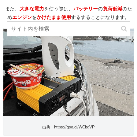
また、
大きな電力
を使う際は、
バッテリー
の
負荷低減
のた
め
エンジン
を
かけたまま使用
するすることになります。
出典 https://goo.gl/WCbgVP