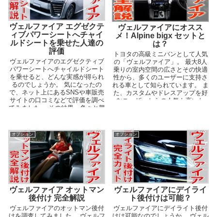
ヴェルファイア エグゼクテ
ヴェルファイアにオスス
ィブパワーシートへチャイ
メ！Alpine bigx セットと
ルドシートを乗せた人達の
は？
評価
トヨタの高級ミニバンとして人気
ヴェルファイアのエグゼクティブ
の「ヴェルファイア」。 最大8人
パワーシートへチャイルドシート
乗りの室内空間の広さとその快適
を乗せると、どんな実感が得られ
性から、多くのユーザーに支持さ
るのでしょうか。 気になったの
れる車として知られています。 ま
で、ネット上にあるSNSや車販売
た、カスタムやドレスアップを好
サイトの口コミなどで評価を調べ
むユーザーからの人気も高いた
てみました。 その結果、色々と興
め、非常に多くのパー...
味深い話が見つかっ...
オプション
オプション
ヴェルファイア オットマン
ヴェルファイアにデイライ
後付け 完全解説
ト後付けは可能？
ヴェルファイアのオットマン後付
ヴェルファイアにデイライト後付
けを調査してみました。 ヴェルフ
けは可能なのでしょうか。 ヴェル