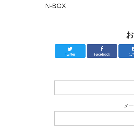
N-BOX
お
Twitter
Facebook
は
メー