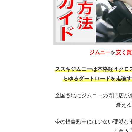
ジムニー
を
安く買
スズキジムニーは本格軽４クロ
らゆるダートロードを走破す
全国各地にジムニーの専門店が
衰える
今の軽自動車には少ない硬派な
く買う