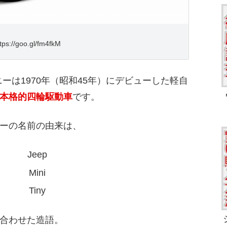
tps://goo.gl/fm4fkM
ーは1970年（昭和45年）にデビューした軽自
本格的四輪駆動車
です。
ーの名前の由来は、
Jeep
Mini
Tiny
合わせた造語。