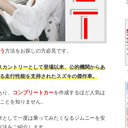
う
方法をお探しの方必見です。
スカントリーとして登場以来、公的機関からあ
る走行性能を支持されたスズキの傑作車。
あり、
コンプリートカー
を作成するほど人気は
ことを知りません。
車として一度は乗ってみたくなるジムニーを安
方法をご紹介します。