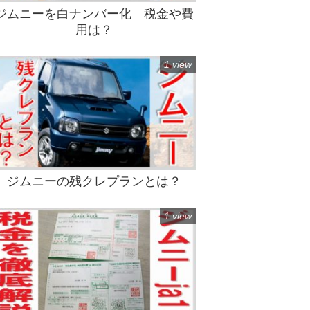
ジムニーを白ナンバー化 税金や費
用は？
1 view
ジムニーの残クレプランとは？
1 view