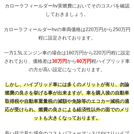
カローラフィールダーhv実燃費においてそのコスパを確認
しておきましょう。
カローラフィールダーhvの車両価格は220万円から250万円
程に設定されております。
一方1.5Lエンジン車の場合は160万円から220万円程に設定
されており、価格差は
30万円
から
60万円
程ハイブリッド車
の方が高い設定になっております。
しかし、ハイブリッド車には多くのメリットが有り、勿論
燃費の良さを挙げる事が出来ますが、車を購入後の自動車
取得税や自動車重量税の減額や免除等のエコカー減税の適
応が受けられ、燃費の良さによる経済性以外の面でのメリ
ットも大きくなっております。
長い目で見た場合のコストパフォーマンスはやはりハイブ