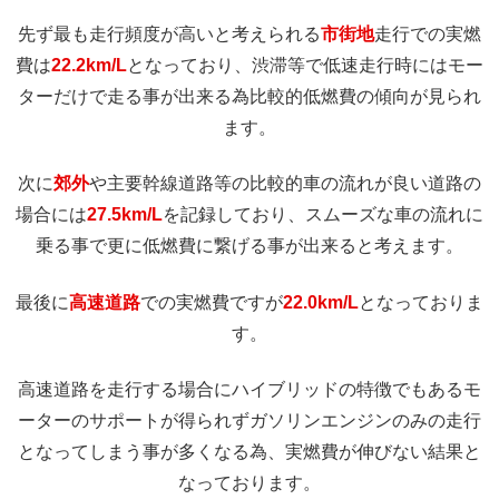
先ず最も走行頻度が高いと考えられる
市街地
走行での実燃
費は
22.2km/L
となっており、渋滞等で低速走行時にはモー
ターだけで走る事が出来る為比較的低燃費の傾向が見られ
ます。
次に
郊外
や主要幹線道路等の比較的車の流れが良い道路の
場合には
27.5km/L
を記録しており、スムーズな車の流れに
乗る事で更に低燃費に繋げる事が出来ると考えます。
最後に
高速道路
での実燃費ですが
22.0km/L
となっておりま
す。
高速道路を走行する場合にハイブリッドの特徴でもあるモ
ーターのサポートが得られずガソリンエンジンのみの走行
となってしまう事が多くなる為、実燃費が伸びない結果と
なっております。