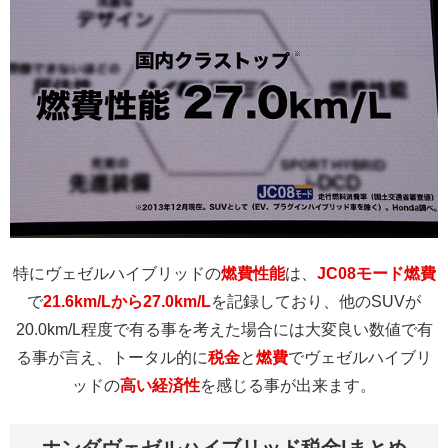
特にヴェゼルハイブリッドの
燃費性能
は、
JC08モード燃費
で
21.6km/Lから27.0km/L
を記録しており、他のSUVが
20.0km/L程度で有る事を考えた場合には大変良い数値で有
る事が言え、トータル的に
税金
と
燃費
でヴェゼルハイブリ
ッドの
高い経済性
を感じる事が出来ます。