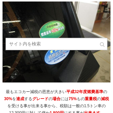
最もエコカー減税の恩恵が大きい
平成32年度燃費基準
の
30%
を
達成
する
グレード
の
場合
には
75%
もの
重量税
の
減税
を受ける事が出来る事から、税額は一般の1.5トン車の
12,300円に対して僅か
1,800円
にする事が
出来ます
。