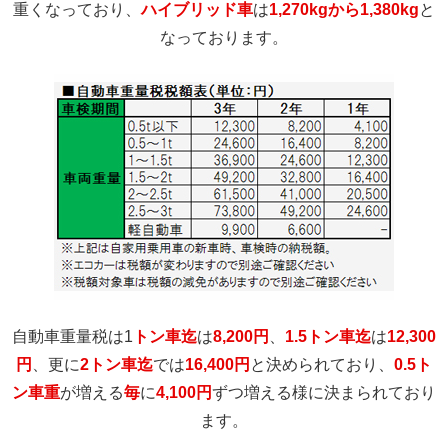
重くなっており、
ハイブリッド車
は
1,270kgから1,380kg
と
なっております。
自動車重量税は1
トン車迄
は
8,200円
、
1.5トン車迄
は
12,300
円
、更に
2トン車迄
では
16,400円
と決められており、
0.5ト
ン車重
が増える
毎
に
4,100円
ずつ増える様に決まられており
ます。