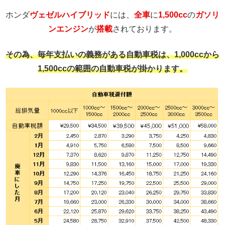
ホンダ
ヴェゼルハイブリッド
には、
全車
に
1,500cc
の
ガソリ
ンエンジン
が
搭載
されております。
その為、毎年支払いの義務がある自動車税は、1,000ccから
1,500ccの範囲の自動車税が掛かります。