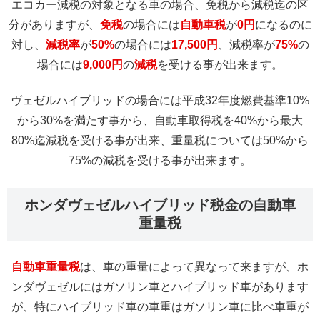
エコカー減税の対象となる車の場合、免税から減税迄の区
分がありますが、
免税
の場合には
自動車税
が
0円
になるのに
対し、
減税率
が
50%
の場合には
17,500円
、減税率が
75%
の
場合には
9,000円
の
減税
を受ける事が出来ます。
ヴェゼルハイブリッドの場合には平成32年度燃費基準10%
から30%を満たす事から、自動車取得税を40%から最大
80%迄減税を受ける事が出来、重量税については50%から
75%の減税を受ける事が出来ます。
ホンダヴェゼルハイブリッド税金の自動車
重量税
自動車重量税
は、車の重量によって異なって来ますが、ホ
ンダヴェゼルにはガソリン車とハイブリッド車があります
が、特にハイブリッド車の車重はガソリン車に比べ車重が