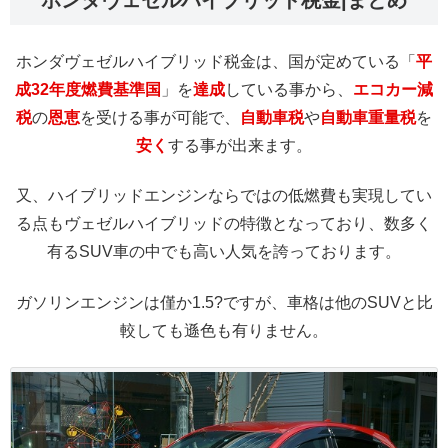
ホンダヴェゼルハイブリッド税金|まとめ
ホンダヴェゼルハイブリッド税金は、国が定めている「
平
成32年度燃費基準国
」を
達成
している事から、
エコカー減
税
の
恩恵
を受ける事が可能で、
自動車税
や
自動車重量税
を
安く
する事が出来ます。
又、ハイブリッドエンジンならではの低燃費も実現してい
る点もヴェゼルハイブリッドの特徴となっており、数多く
有るSUV車の中でも高い人気を誇っております。
ガソリンエンジンは僅か1.5?ですが、車格は他のSUVと比
較しても遜色も有りません。