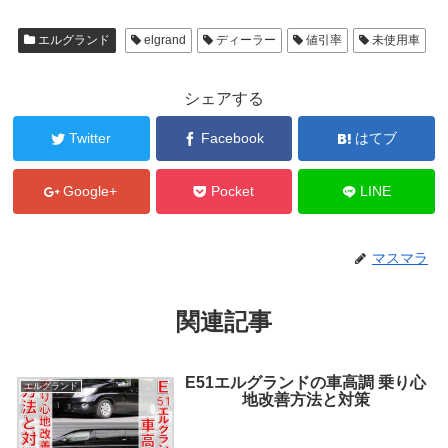
エルグランド
elgrand
ディーラー
値引率
未使用車
シェアする
Twitter
Facebook
はてブ
Google+
Pocket
LINE
マスマラ
関連記事
E51エルグランドの車高調 乗り心
エルグランド
地改善方法と対策