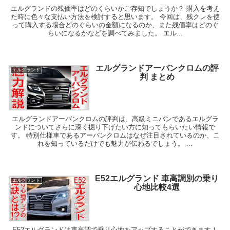
エルグランドの残価率はどのくらいかご存知でしょうか？ 購入を考え
た時に色々な支払い方法を検討すると思います。 今回は、残クレを使
って購入する場合どのぐらいの金額になるのか、また残価率はどのぐ
らいになるかなどを調べてみました。 エル...
エルグランドアーバンクロムの評
エルグランド
判 まとめ
エルグランドアーバンクロムの評判は、高級ミニバンであるエルグラ
ンドについてさらに深く掘り下げたい方に知ってもらいたい情報で
す。 特別仕様車であるアーバンクロムはなぜ注目されているのか、こ
れを知っているだけでも魅力が伝わるでしょう。 ...
E52エルグランド 車高調別の乗り
エルグランド
心地比較4選
E52エルグランドは車高調で乗り心地をアップすることができます！