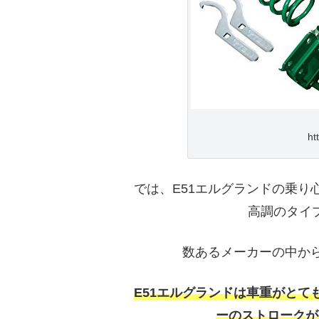
ht
では、E51エルグランドの乗
高調のタイ
数あるメーカーの中か
E51エルグランドは車重がと
ーのストロークが