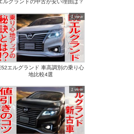
エルグランドの中古が安い理由は？
1 view
E52エルグランド 車高調別の乗り心
地比較4選
1 view