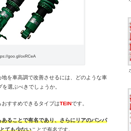
tps://goo.gl/oxRCeA
り心地を車高調で改善させるには、どのような車
プを選ぶべきでしょうか。
らおすすめできるタイプは
TEIN
です。
てもあることで有名であり、さらにリアのバンパ
とても少ない
ことで有名です。