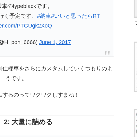
車のtypeblackです。
行く予定です。
#納車
#いいと思ったらRT
tter.com/PTGUgk2XoQ
@H_pon_6666)
June 1, 2017
別仕様車をさらにカスタムしていくつもりのよ
うです。
ムするのってワクワクしすまね！
 2: 大量に詰める