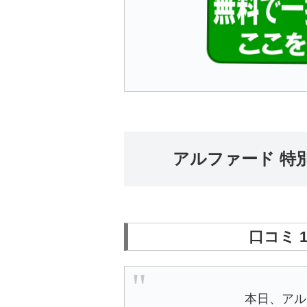
アルファード 特
口コミ 
本日、アル