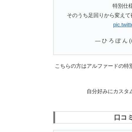
特別仕様
そのうち足回りから変えて
pic.twi
— ひ ろ ぽ ん (
こちらの方はアルファードの特
自分好みにカスタ
口コミ