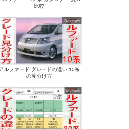
比較
10 views
アルファード グレードの違い 10系
の見分け方
9 views