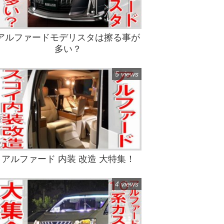
アルファードモデリスタは擦る事が
多い？
5 views
アルファード 内装 改造 大特集！
4 views