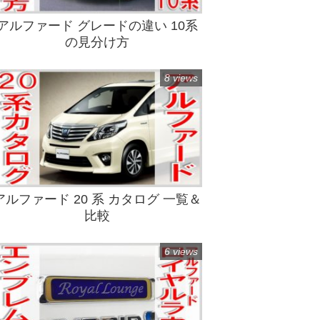
アルファード グレードの違い 10系
の見分け方
8 views
アルファード 20 系 カタログ 一覧＆
比較
6 views