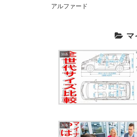
アルファード
マ
10系
30系