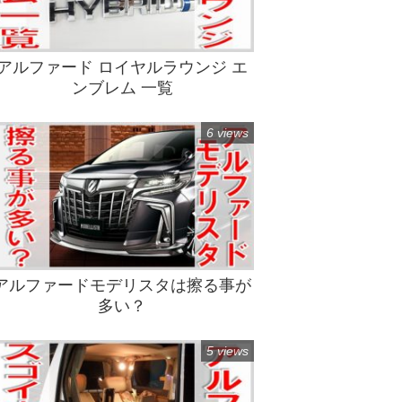
アルファード ロイヤルラウンジ エ
ンブレム 一覧
6 views
アルファードモデリスタは擦る事が
多い？
5 views