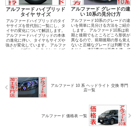
アルファード グレードの違
アルファード ハイブリッド
い 10系の見分け方
タイヤ サイズ
アルファード10系のグレードの違
アルファードハイブリッドのタイ
いを簡単に見分ける方法をご紹介
ヤサイズを世代別に一覧にし、タ
します。 アルファード10系は前
イヤの変化について解説します。
期と後期でもところどころ形状が
アルファードハイブリッドの本体
異なるので、前期後期の形も覚え
の進化に伴い、タイヤもサイズや
ないと正確なグレードは判断でき
強さが変化しています。 アルファ
ません。 本記事では画像を使って
ード ハイブリッド タイヤ サイズ
分かりやすくグレ...
一覧 アル...
アルファード 10 系 ヘッドライト 交換 専門
店一覧
アルファード 価格表 一覧