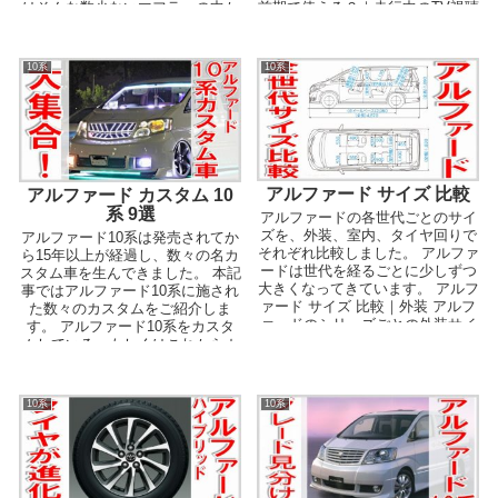
はそんな数少ないマフラーの中か
前期で使える？｜走行中のTV視聴
ら今でも販売さ...
ア...
10系
10系
アルファード サイズ 比較
アルファード カスタム 10
系 9選
アルファードの各世代ごとのサイ
ズを、外装、室内、タイヤ回りで
アルファード10系は発売されてか
それぞれ比較しました。 アルファ
ら15年以上が経過し、数々の名カ
ードは世代を経るごとに少しずつ
スタム車を生んできました。 本記
大きくなってきています。 アルフ
事ではアルファード10系に施され
ァード サイズ 比較｜外装 アルフ
た数々のカスタムをご紹介しま
ァードのシリーズごとの外装サイ
す。 アルファード10系をカスタ
ズを比較しま...
ムしている、もしくはこれからカ
スタムしようと...
10系
10系