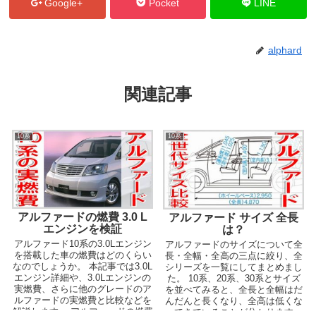
Google+
Pocket
LINE
alphard
関連記事
10系
10系
アルファードの燃費 3.0 L
アルファード サイズ 全長
エンジンを検証
は？
アルファード10系の3.0Lエンジン
アルファードのサイズについて全
を搭載した車の燃費はどのくらい
長・全幅・全高の三点に絞り、全
なのでしょうか。 本記事では3.0L
シリーズを一覧にしてまとめまし
エンジン詳細や、3.0Lエンジンの
た。 10系、20系、30系とサイズ
実燃費、さらに他のグレードのア
を並べてみると、全長と全幅はだ
ルファードの実燃費と比較などを
んだんと長くなり、全高は低くな
解説します。 アルファードの燃費
ってきていることが分かります。