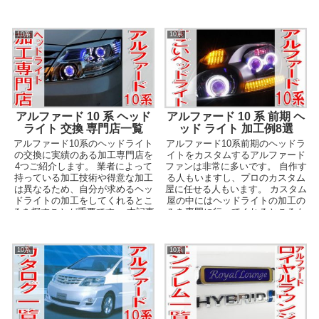
3...
ハイブリッド車...
10系
10系
アルファード 10 系 ヘッド
アルファード 10 系 前期 ヘ
ライト 交換 専門店一覧
ッド ライト 加工例8選
アルファード10系のヘッドライト
アルファード10系前期のヘッドラ
の交換に実績のある加工専門店を
イトをカスタムするアルファード
4つご紹介します。 業者によって
ファンは非常に多いです。 自作す
持っている加工技術や得意な加工
る人もいますし、プロのカスタム
は異なるため、自分が求めるヘッ
屋に任せる人もいます。 カスタム
ドライトの加工をしてくれるとこ
屋の中にはヘッドライトの加工の
ろを探すことが重要です。 本記事
みを専門に行ってくれるところも
で紹介する業者は...
あるので、素人に...
10系
10系