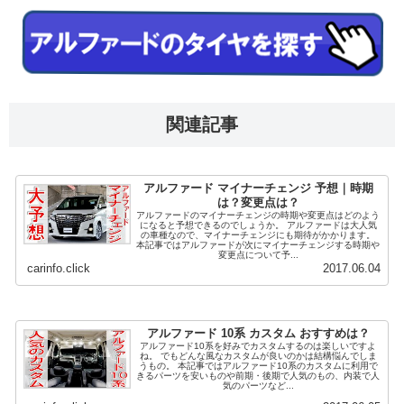
関連記事
アルファード マイナーチェンジ 予想｜時期
は？変更点は？
アルファードのマイナーチェンジの時期や変更点はどのよう
になると予想できるのでしょうか。 アルファードは大人気
の車種なので、マイナーチェンジにも期待がかかります。
本記事ではアルファードが次にマイナーチェンジする時期や
変更点について予...
carinfo.click
2017.06.04
アルファード 10系 カスタム おすすめは？
アルファード10系を好みでカスタムするのは楽しいですよ
ね。 でもどんな風なカスタムが良いのかは結構悩んでしま
うもの。 本記事ではアルファード10系のカスタムに利用で
きるパーツを安いものや前期・後期で人気のもの、内装で人
気のパーツなど...