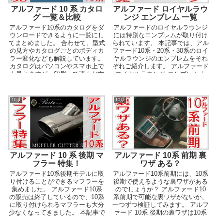
アルファード 10 系 カタロ
アルファード ロイヤルラウ
グ 一覧＆比較
ンジ エンブレム 一覧
アルファード10系のカタログをダ
アルファードのロイヤルラウンジ
ウンロードできるように一覧にし
には特別なエンブレムが取り付け
てまとめました。 合わせて、型式
られています。 本記事では、アル
の見方やカタログごとのボディカ
ファード10系・20系・30系のロイ
ラー変化なども解説しています。
ヤルラウンジのエンブレムをそれ
カタログはパソコンやスマホ上で
ぞれご紹介します。 アルファード
も見れますが、印刷して読んだ方
ロイヤルラウンジ エンブレム｜
が見やすいと思い...
10系 ...
10系
10系
アルファード 10 系 後期 マ
アルファード 10系 前期 裏
フラー 特集！
ワザ ある？
アルファード10系後期モデルに取
アルファード10系前期には、10系
り付けることができるマフラーを
後期で使えるような裏ワザがある
集めました。 アルファード10系
のでしょうか？ アルファード10
の販売は終了しているので、10系
系前期で可能な裏ワザがないか、
に取り付けられるマフラーも大分
一つずつ検証してみます。 アルフ
少なくなってきました。 本記事で
ァード 10系 後期の裏ワザは10系