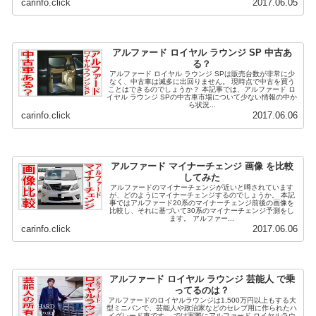
carinfo.click
2017.06.05
アルファード ロイヤル ラウンジ SP 中古あ
る？
アルファード ロイヤル ラウンジ SPは販売台数が非常に少
なく、中古車は滅多に出回りません。 現時点で中古を買う
ことはできるのでしょうか？ 本記事では、アルファード ロ
イヤル ラウンジ SPの中古車市場について少ない情報の中か
ら状況...
carinfo.click
2017.06.06
アルファード マイナーチェンジ 画像 を比較
してみた
アルファードのマイナーチェンジが近いと噂されています
が、どのようにマイナーチェンジするのでしょうか。 本記
事ではアルファード20系のマイナーチェンジ前後の画像を
比較し、それに基づいて30系のマイナーチェンジ予測をし
ます。 アルファー...
carinfo.click
2017.06.06
アルファード ロイヤル ラウンジ 芸能人 で乗
ってるのは？
アルファードのロイヤルラウンジは1,500万円以上もする大
型ミニバンで、芸能人や政治家などのセレブ用に作られたハ
イグレード車です。 では実際にアルファード ロイヤルラウ