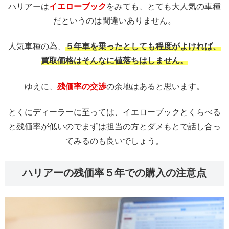
ハリアーは
イエローブック
をみても、とても大人気の車種
だというのは間違いありません。
人気車種の為、
５年車を乗ったとしても程度がよければ、
買取価格はそんなに値落ちはしません。
ゆえに、
残価率の交渉
の余地はあると思います。
とくにディーラーに至っては、イエローブックとくらべる
と残価率が低いのでまずは担当の方とダメもとで話し合っ
てみるのも良いでしょう。
ハリアーの残価率５年での購入の注意点