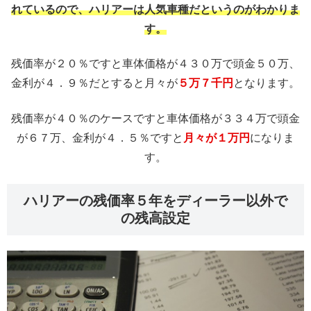
れているので、ハリアーは人気車種だというのがわかりま
す。
残価率が２０％ですと車体価格が４３０万で頭金５０万、
金利が４．９％だとすると月々が
５万７千円
となります。
残価率が４０％のケースですと車体価格が３３４万で頭金
が６７万、金利が４．５％ですと
月々が１万円
になりま
す。
ハリアーの残価率５年をディーラー以外で
の残高設定