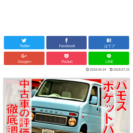
Twitter
Facebook
はてブ
Google+
Pocket
LINE
2018.04.24
2018.07.23