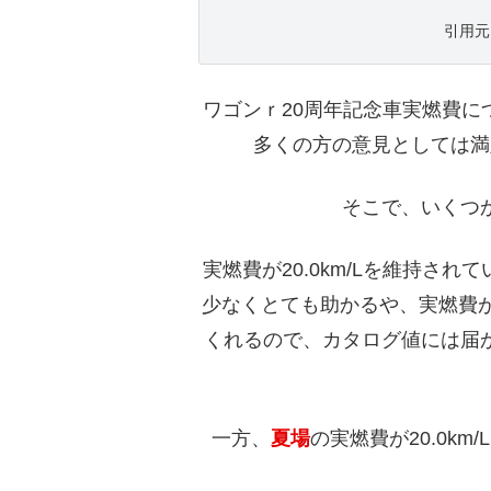
引用元 h
ワゴンｒ20周年記念車実燃費に
多くの方の意見としては満
そこで、いくつ
実燃費が20.0km/Lを維持さ
少なくとても助かるや、実燃費が15
くれるので、カタログ値には届
一方、
夏場
の実燃費が20.0km