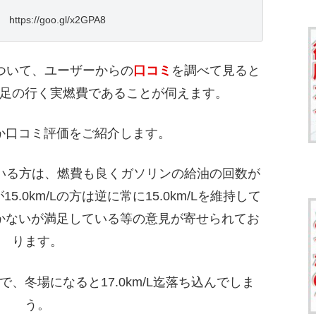
ttps://goo.gl/x2GPA8
ついて、ユーザーからの
口コミ
を調べて見ると
足の行く実燃費であることが伺えます。
か口コミ評価をご紹介します。
れている方は、燃費も良くガソリンの給油の回数が
.0km/Lの方は逆に常に15.0km/Lを維持して
かないが満足している等の意見が寄せられてお
ります。
/Lで、冬場になると17.0km/L迄落ち込んでしま
う。