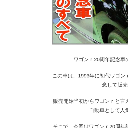
ワゴンｒ20周年記念
この車は、1993年に初代ワゴ
念して販売
販売開始当初からワゴンｒと言
自動車として人
そこで、今回はワゴンｒ20周