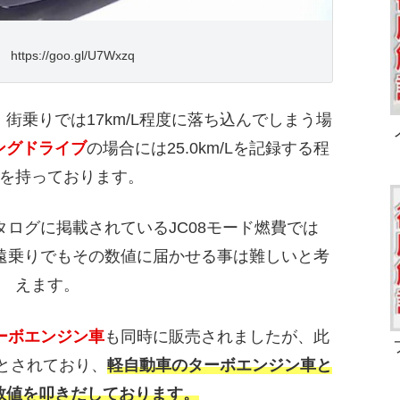
ttps://goo.gl/U7Wxzq
街乗りでは17km/L程度に落ち込んでしまう場
ングドライブ
の場合には25.0km/Lを記録する程
を持っております。
タログに掲載されているJC08モード燃費では
が、遠乗りでもその数値に届かせる事は難しいと考
えます。
ーボエンジン車
も同時に販売されましたが、此
/Lとされており、
軽自動車のターボエンジン車と
の数値を叩きだしております。