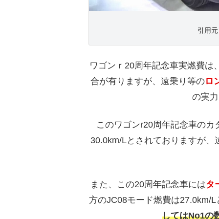
引用元 h
ワゴンｒ20周年記念車実燃費は、
合が有りますが、遠乗り等の
ロ
の実力
このワゴンr20周年記念車のカ
30.0km/Lとされております
また、この20周年記念車には
タ
方のJC08モード燃費は27.0km
してはNo1