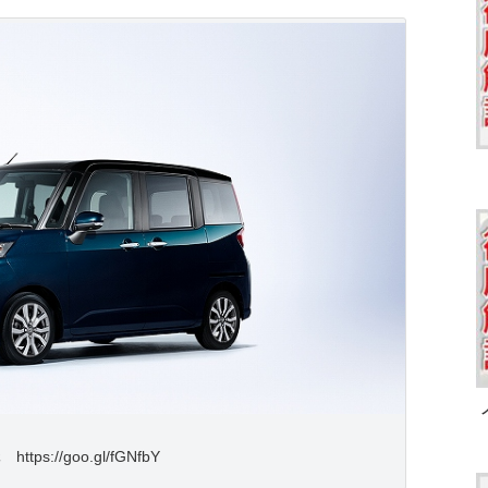
ttps://goo.gl/fGNfbY