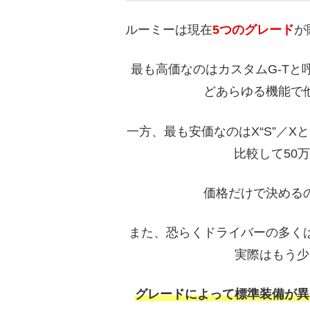
ルーミーは現在
5つのグレード
が
最も高価なのはカスタムG-T
どあらゆる機能で
一方、最も安価なのはX“S”／X
比較して50
価格だけで決める
また、恐らくドライバーの多く
実際はもう少
グレードによって標準装備が異