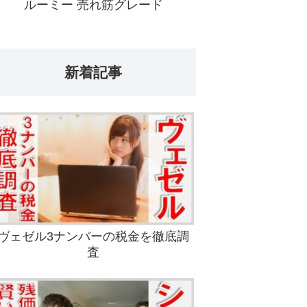
ルーミー 売れ筋グレード
新着記事
ヴェゼル3ナンバーの税金を徹底調
査