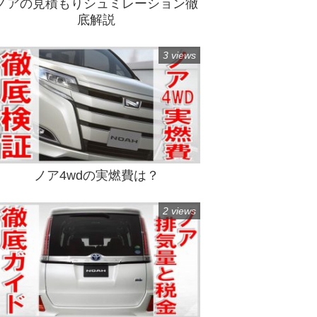
ノアの見積もりシュミレーション徹
底解説
3 views
ノア4wdの実燃費は？
2 views