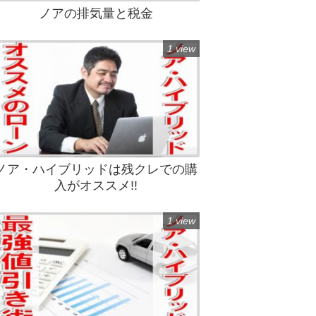
ノアの排気量と税金
1 view
ノア・ハイブリッドは残クレでの購
入がオススメ!!
1 view