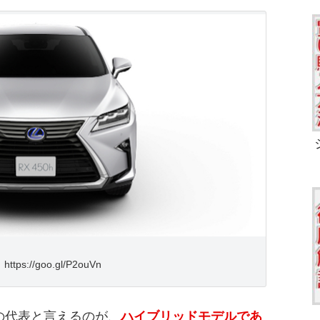
ttps://goo.gl/P2ouVn
の代表と言えるのが、
ハイブリッドモデルであ