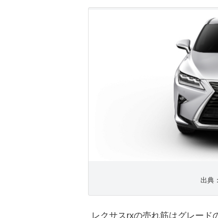
出典：h
レクサスrxの売れ筋はグレード