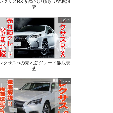
レクサスRX 新型の見積もり徹底調
査
1 view
レクサスrxの売れ筋グレード徹底調
査
1 view