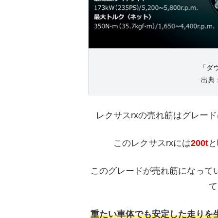
「ダ
出典：h
レクサスrxの売れ筋はグレー
このレクサスrxには
200t
と
このグレードが売れ筋になって
て
重たい車体でも安定した走りを