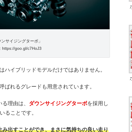
ウンサイジングターボ」
ttps://goo.gl/c7HoJ3
ドはハイブリッドモデルだけではありません。
呼ばれるグレードも用意されています。
いる理由は、
ダウンサイジングターボ
を採用し
いることです。
生み出すことができ、まさに気持ちの良い走り