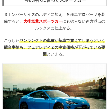
今の時代に合ったスポーツカー
３ナンバーサイズのボディに加え、各種エアロパーツを装
備すると、
大排気量スポーツカー
にも劣らない迫力満点の
ルックスに仕上がる。
こうした
ワンランク下の車種が新車で買えてしまうという
競合事情も、フェアレディＺの中古価格が下がっている要
因
といえる。