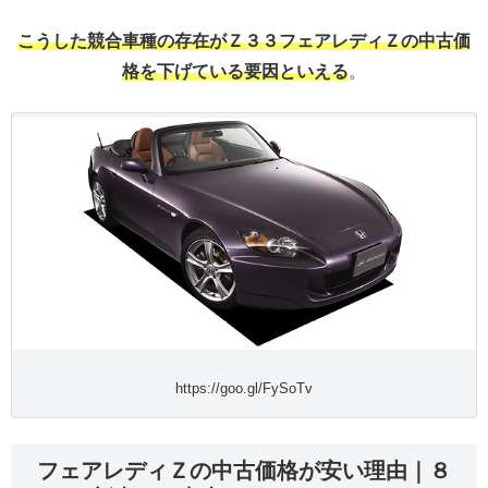
こうした競合車種の存在がＺ３３フェアレディＺの中古価
格を下げている要因といえる
。
https://goo.gl/FySoTv
フェアレディＺの中古価格が安い理由｜８