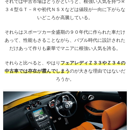
それでは中古市場はどうかというと、根強い人気を持つＲ
３４型ＧＴ－Ｒや初代ＮＳＸなどは値段が一向に下がらな
いどころか高騰している。
それらはスポーツカー全盛期の９０年代に作られた車だけ
あって、性能もさることながら、バブル時代に設計された
だけあって作りも豪華でマニアに根強い人気を誇る。
それらと比べると、やはり
フェアレディＺ３３やＺ３４の
中古車では存在が霞んでしまう
のが大きな理由ではないだ
ろうか。