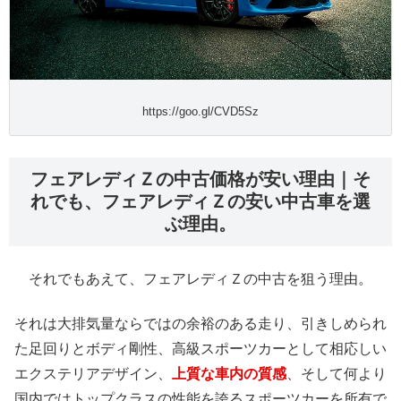
https://goo.gl/CVD5Sz
フェアレディＺの中古価格が安い理由｜そ
れでも、フェアレディＺの安い中古車を選
ぶ理由。
それでもあえて、フェアレディＺの中古を狙う理由。
それは大排気量ならではの余裕のある走り、引きしめられ
た足回りとボディ剛性、高級スポーツカーとして相応しい
エクステリアデザイン、
上質な車内の質感
、そして何より
国内ではトップクラスの性能を誇るスポーツカーを所有で