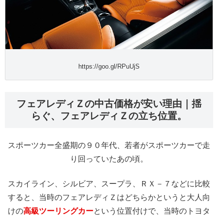
https://goo.gl/RPuUjS
フェアレディＺの中古価格が安い理由｜揺
らぐ、フェアレディＺの立ち位置。
スポーツカー全盛期の９０年代、若者がスポーツカーで走
り回っていたあの頃。
スカイライン、シルビア、スープラ、ＲＸ－７などに比較
すると、当時のフェアレディＺはどちらかというと大人向
けの
高級ツーリングカー
という位置付けで、当時のトヨタ