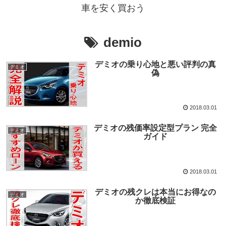
車を安く買おう
demio
デミオの乗り心地と悪い評判の真
デミオ
偽
2018.03.01
デミオの残価率設定型プラン 完全
デミオ
ガイド
2018.03.01
デミオの残クレは本当にお得なの
デミオ
か徹底検証