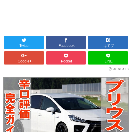
Twitter
Facebook
はてブ
Google+
Pocket
LINE
2018.03.13