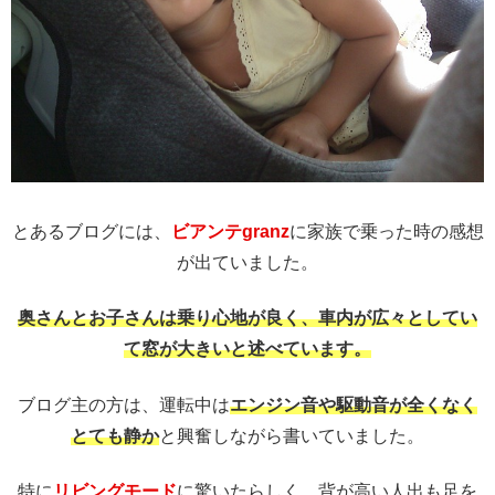
とあるブログには、
ビアンテgranz
に家族で乗った時の感想
が出ていました。
奥さんとお子さんは乗り心地が良く、車内が広々としてい
て窓が大きいと述べています。
ブログ主の方は、運転中は
エンジン音や駆動音が全くなく
とても静か
と興奮しながら書いていました。
特に
リビングモード
に驚いたらしく、背が高い人出も足を