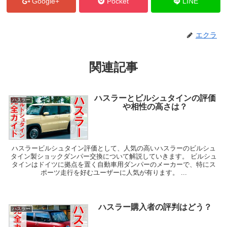
Google+
Pocket
LINE
エクラ
関連記事
ハスラーとビルシュタインの評価
ハスラー
や相性の高さは？
ハスラービルシュタイン評価として、人気の高いハスラーのビルシュ
タイン製ショックダンパー交換について解説していきます。 ビルシュ
タインはドイツに拠点を置く自動車用ダンパーのメーカーで、特にス
ポーツ走行を好むユーザーに人気が有ります。 ...
ハスラー購入者の評判はどう？
ハスラー