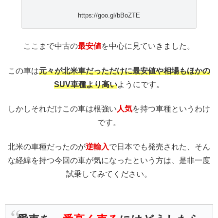
https://goo.gl/bBoZTE
ここまで中古の
最安値
を中心に見ていきました。
この車は
元々が北米車だっただけに最安値や相場もほかの
SUV車種より高い
ようにです。
しかしそれだけこの車は根強い
人気
を持つ車種というわけ
です。
北米の車種だったのが
逆輸入
で日本でも発売された、そん
な経緯を持つ今回の車が気になったという方は、是非一度
試乗してみてください。