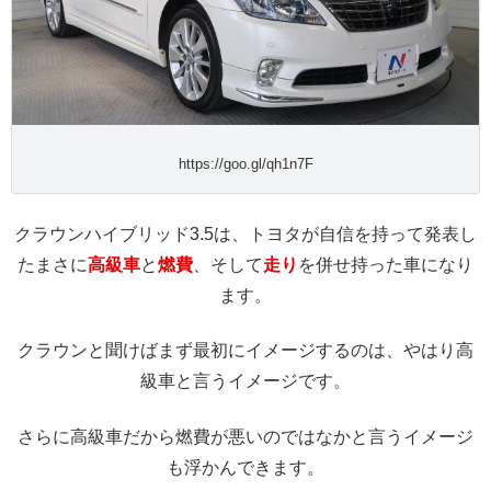
https://goo.gl/qh1n7F
クラウンハイブリッド3.5は、トヨタが自信を持って発表し
たまさに
高級車
と
燃費
、そして
走り
を併せ持った車になり
ます。
クラウンと聞けばまず最初にイメージするのは、やはり高
級車と言うイメージです。
さらに高級車だから燃費が悪いのではなかと言うイメージ
も浮かんできます。