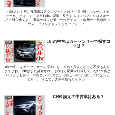
chr購入にお得な残価率設定クレジットとは？ 「C-HR」（シーエイチ
アール）とは、トヨタ自動車の製造・発売するコンパクトクロスオー
バーSUV車です。 世界の様々な道での走行テスト・欧州の一般道路で
のステアリングやショックアブソーバ...
chrの中古はカーセンサーで探すコ
CHR
ツは？
chrの中古をカーセンサーで探すにも、初めて探すとなると不安もあり
ますよね。 chrはまだ発売されてそれほど期間が経過していない車種と
いうこともあり、中古といってもだいぶ新しいので出回っていないこ
とも…。 そこで、大手車情報サイトカ...
CHR 認定の中古車はある？
CHR