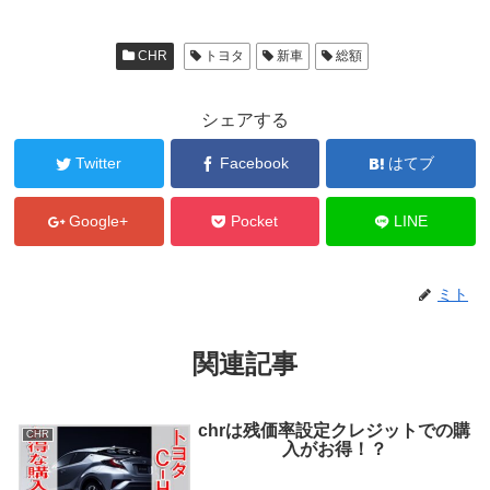
CHR
トヨタ
新車
総額
シェアする
Twitter
Facebook
はてブ
Google+
Pocket
LINE
ミト
関連記事
chrは残価率設定クレジットでの購
CHR
入がお得！？