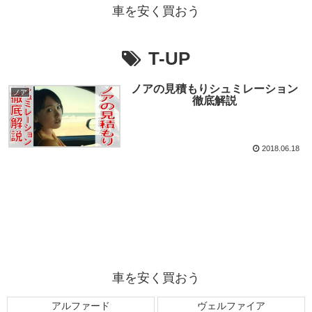
車を安く買おう
T-UP
ノアの見積もりシュミレーション
ノア
徹底解説
2018.06.18
車を安く買おう
アルファード
ヴェルファイア