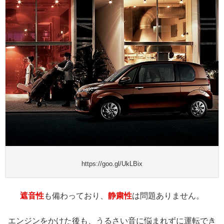
https://goo.gl/UkLBix
遮音性
も備わっており、
静粛性
は問題ありません。
エンジンをかけた後も、うるさい音に悩まれずに運転でき