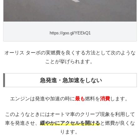
https://goo.gl/YEEkQ1
オーリス ターボの実燃費を良くする方法として次のような
ことが挙げられます。
急発進・急加速をしない
エンジンは発進や加速の時に
最も
燃料を
消費
します。
このようなときにはオートマ車のクリープ現象を利用して
車を発進させ、
緩やかにアクセルを開ける
と燃費が良くな
ります。