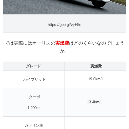
https://goo.gl/vjrF8e
では実際にはオーリスの
実燃費
はどのくらいなのでしょう
か。
グレード
実燃費
19.0km/L
ハイブリッド
ターボ
13.4km/L
1,200cc
ガソリン車