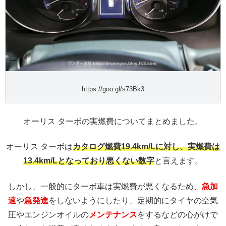
https://goo.gl/s73Bk3
オーリス ターボの実燃費についてまとめました。
オーリス ターボは
カタログ燃費19.4km/Lに対し、実燃費は
13.4km/Lとなっており悪くない数字
と言えます。
しかし、一般的にターボ車は実燃費が悪くなるため、
急加
速
や
急発進
をしないようにしたり、定期的にタイヤの空気
圧やエンジンオイルの
メンテナンス
をするなどの心がけで