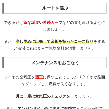
ルートを選ぶ
できるだけ
急な
坂道
や
連続カーブ
などの道を避けるように
しましょう。
また、
少し早めに出発して
余裕を持ったコース取り
をする
と渋滞にもはまらず無駄燃料を消費しません。
メンテナンスをおこなう
タイヤの空気圧を
適正
に保つことでしっかりタイヤが路面
をグリップし、燃費が良くなります。
月に一度は空気圧のチェック
をしましょう。
また、
エンジンオイルをこまめに交換する
ことも有効で